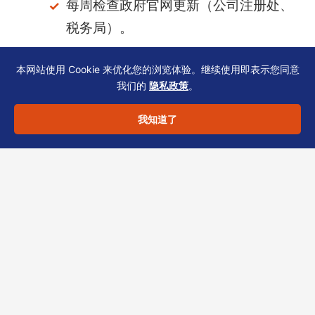
每周检查政府官网更新（公司注册处、
税务局）。
指定专人负责表格版本台账，与TCSP共
本网站使用 Cookie 来优化您的浏览体验。继续使用即表示您同意
享库。
我们的
隐私政策
。
我知道了
每次申报前，完成版本确认并填写《版
本核对日志》。
联动审计师、银行，确保三方使用同一
版本表格。
定期内部培训：科技出海企业财务与HR
需了解表格版本风险。