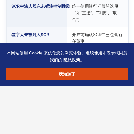
SCR中法人股东未标注控制性质
统一使用银行问卷的选项
（如“直接”、“间接”、“联
合”）
签字人未被列入SCR
开户前确认SCR中已包含新
任董事
本网站使用 Cookie 来优化您的浏览体验。继续使用即表示您同意
我们的
隐私政策
。
我知道了
文末：让合规前置成为科技
出海的竞争力
不要等到银行退回再补“风险评估补充1”。
持牌
TCSP
——恒诚，深耕香港公司秘书实务，协助