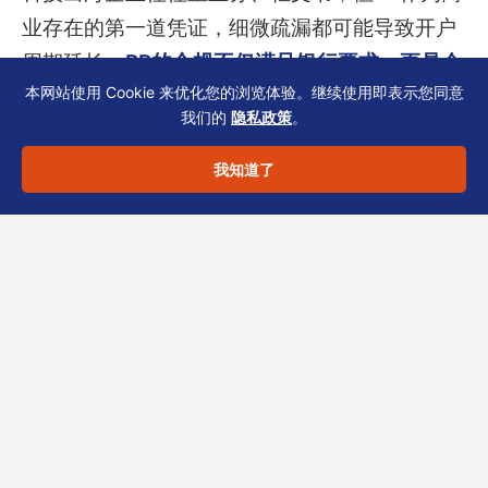
业存在的第一道凭证，细微疏漏都可能导致开户
周期延长。
BR的合规不仅满足银行要求，更是企
本网站使用 Cookie 来优化您的浏览体验。继续使用即表示您同意
业证明“商业实质”的基础。
建议在规划开户时，
我们的
隐私政策
。
提前将BR续期、变更与审计日历联动，并保持与
TCSP秘书的同步。
我知道了
若您正在准备银行开户或优化KYC材料，欢迎联
系恒诚——我们提供BR/SCR/NAR1一致性的预
审服务，避免因表格版本或信息错漏而延误。点
击下方按钮，获取您的专属合规清单。
恒诚商务 – 香港TCSP持牌机构，专注科技出海
合规13年。