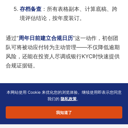
存档备查
：所有表格副本、计算底稿、跨
境评估结论，按年度装订。
通过“
周年日前建立合规日历
”这一动作，初创团
队可将被动应付转为主动管理——不仅降低逾期
风险，还能在投资人尽调或银行KYC时快速提供
合规证据链。
本网站使用 Cookie 来优化您的浏览体验。继续使用即表示您同意
让专业力量护航每一步
我们的
隐私政策
。
我知道了
合规日历的建立并非一次性工作，而是需要根据