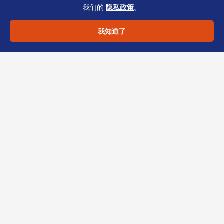
我们的
隐私政策
。
重新下载最新表格并缴费，延误时间。
我知道了
股份结构设计能否注册后修改？
可以，
但需股东会决议、提交表格并缴费，增
加合规成本。
香港公司注册的核心在于“一致性”——从章程细
则、股份结构到银行开户，每一个环节的表述都
需前后呼应。持牌TCSP能帮你提前识别表格版
本、业务描述与银行要求之间的差距。若您正规
划来港设公司、开户或重组架构，可将现有cap
table与业务说明交由我们初步评估。点击联系恒
诚获取清单化建议。