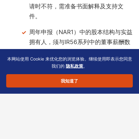
请时不符，需准备书面解释及支持文
件。
周年申报（NAR1）中的股本结构与实益
拥有人，须与IR56系列中的董事薪酬数
据逻辑一致。
本网站使用 Cookie 来优化您的浏览体验。继续使用即表示您同意
我们的
隐私政策
。
我知道了
避免常见时间规划失误
不要等到税务局催缴信才处理，预留至
少两周的缓冲期。
不要使用虚拟地址接收税务局信件，注