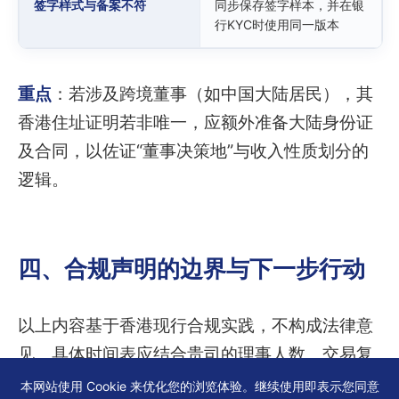
签字样式与备案不符
同步保存签字样本，并在银
行KYC时使用同一版本
重点
：若涉及跨境董事（如中国大陆居民），其
香港住址证明若非唯一，应额外准备大陆身份证
及合同，以佐证“董事决策地”与收入性质划分的
逻辑。
四、合规声明的边界与下一步行动
以上内容基于香港现行合规实践，不构成法律意
见。具体时间表应结合贵司的理事人数、交易复
杂程度、银行处理时效综合制定。对于董事证件
本网站使用 Cookie 来优化您的浏览体验。继续使用即表示您同意