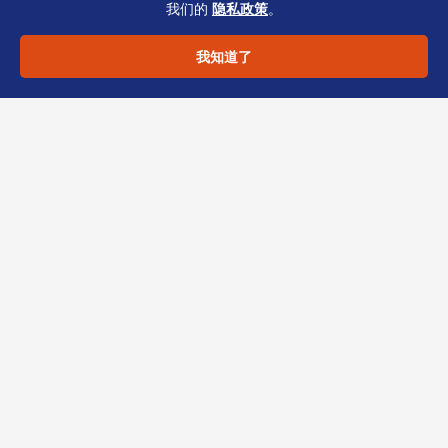
我们的
隐私政策
。
不清晰、地域来源争议或收入性质划分存疑的情
形，恒诚的TCSP专家可提供：
我知道了
– 证件合规快速核验服务
– 时间表风险模拟与调整
– 收入性质划分支持文件模板
立即联系恒诚
，获取针对您集团的“时间表规划补
充10”配套清单与董事证件预审表格。
本文由恒诚（香港TCSP持牌机构）资深专家撰
写，仅作信息参考，不构成专业建议。具体操作
请咨询您的服务商。