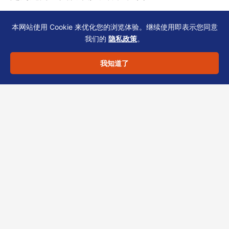
本网站使用 Cookie 来优化您的浏览体验。继续使用即表示您同意
我们的
隐私政策
。
恒诚实务建议
我知道了
虚拟地址并非绝对不可用，但需要与持牌TCSP
提前规划：
– 梳理公司股权结构与业务模式，匹配合规的地
址方案；
– 预留银行开户阶段的补充材料应对时间；
– 定期核查SCR与银行备案的一致性。
若您正考虑使用虚拟地址或已遇到开户受阻，可
将现有材料交予我们评估。
点击联系恒诚
，获取