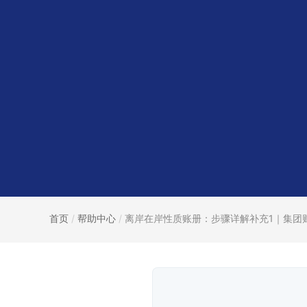
首页
/
帮助中心
/
离岸在岸性质账册：步骤详解补充1｜集团财.