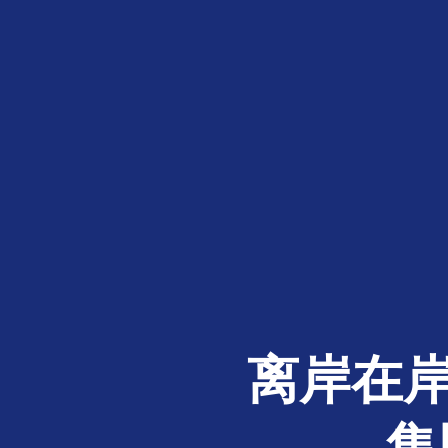
离岸在岸
集