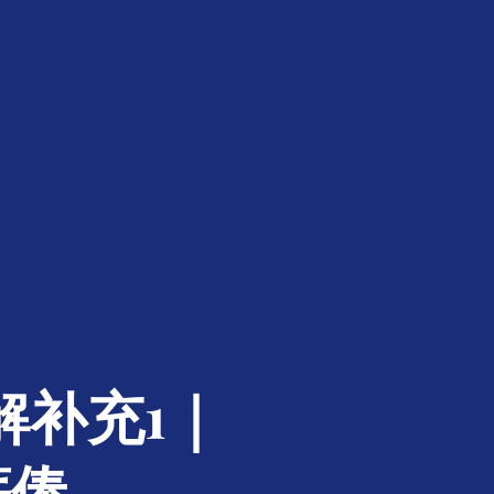
解补充1｜
薪俸