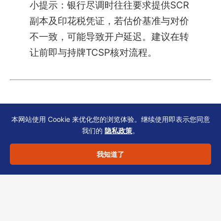
小提示：银行尽调时往往要求提供SCR
副本及印花税凭证，若估价基准与对价
不一致，可能导致开户延迟。建议在转
让前即与持牌TCSP核对流程。
本网站使用 Cookie 来优化您的浏览体验。继续使用即表示您同意
合规声明与行动建议
我们的
隐私政策
。
我知道了
股权与印花税实务中，
SCR备存、估价基准、对
价与净值
三者环环相扣。集团财务中心应摒弃“只
重结果、忽略过程”的惯性，建立从转让前评估到
备案后存档的全链条管控。