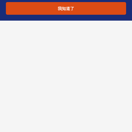
恒诚提示
：近期银行对集团架构的穿透审查趋
我知道了
严，建议在注册前即完成架构图表与SCR预填，
并由持牌TCSP出具合规意见。
若您的集团正规划在香港设立财务中心，或已成
立公司但尚未完成SCR备存，欢迎将现有 cap
table 与业务说明交由我们初步评估。点击联系
恒诚，获取
操作指引补充1
对应的清单化建议。
（本文由恒诚TCSP资深专家撰稿，基于日常实
务经验总结，不构成法律意见。）