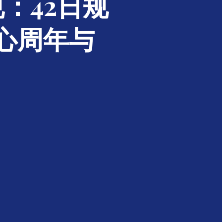
：42日规
心周年与