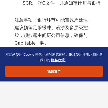
SCR、KYC文件，并通知审计师与银行
注意事项：银行环节可能需数周处理，
建议预留足够缓冲。若涉及多层级控
股，须披露中间层公司信息，确保与
Cap table一致。
本网站使用 Cookie 来优化您的浏览体验。继续使用即表示您同意
我们的
隐私政策
。
结语：以时间表规划补充1
我知道了
提升合规效能
集团财务中心的
NAR1/BR续期
并非孤立事件，它