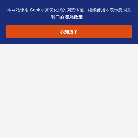
Q：年度报税逾期会怎样？
税务局可能
本网站使用 Cookie 来优化您的浏览体验。继续使用即表示您同意
我们的
隐私政策
。
发出罚款通知书；多次逾期可能影响公
司合规评级，进而影响银行账户维持。
我知道了
结语
集团财务中心税务与薪俸的合规，核心在于流程
标准化与数据一致性。IR56系列和薪俸税表看似
申报动作简单，但跨实体协同中隐藏的版本、签
字、描述差异，常成为银行与政府退件的暗雷。
若您正搭建集团香港架构或需优化现有申报流
程，可联系恒诚TCSP团队获取定制化清单与申