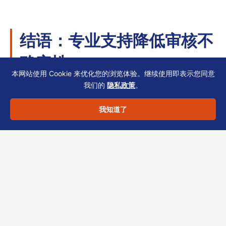
结语：专业支持降低审核不
确定性
本网站使用 Cookie 来优化您的浏览体验。继续使用即表示您同意
我们的
隐私政策
。
UBO披露与SCR对齐不仅是银行KYC的基本门
我知道了
槛，更是企业长期合规的基石。一次精准的材料
准备，可节省数周审核周期。恒诚作为香港
TCSP持牌机构，提供从股权架构设计、UBO穿
透披露到SCR存档对齐的全流程支持。
如需评估当前开户风险或优化既有合规体系，欢
迎联系恒诚团队。我们依据您的行业与股权结