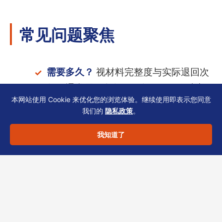
常见问题聚焦
需要多久？
视材料完整度与实际退回次
数，通常需预留数周至数月；银行内部
本网站使用 Cookie 来优化您的浏览体验。继续使用即表示您同意
审核时间不可控。
我们的
隐私政策
。
虚拟地址能用吗？
注册地址须能接收查
我知道了
册信函；银行可能要求提供实际营运地
址的租赁合同或水电单。
关联公司必须披露吗？
是。SCR与银行
KYC均要求披露所有中间层与最终受益
人，且须与cap table一致。