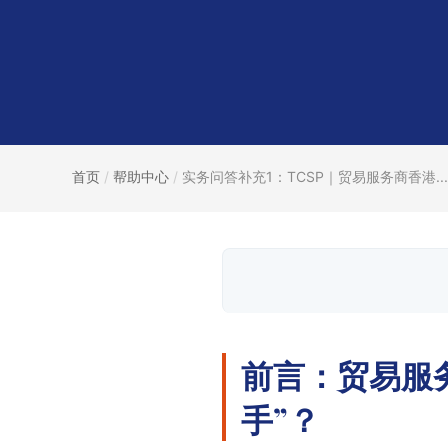
首页
/
帮助中心
/
实务问答补充1：TCSP｜贸易服务商香港...
前言：贸易服务
手”？