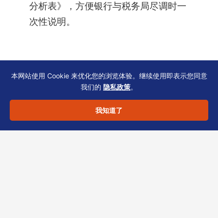
分析表》，方便银行与税务局尽调时一
次性说明。
文末：让专业团队协助您系
本网站使用 Cookie 来优化您的浏览体验。继续使用即表示您同意
我们的
隐私政策
。
统化管理
我知道了
关联交易定价文件不仅是税务合规的「风险评估
补充1」，更是企业稳健运营的基础。恒诚作为香
港TCSP持牌机构，在贸易服务商税务与薪俸领
域积累丰富经验，可协助您从零搭建定价文档体
系、对接银行复核，并定期更新SCR与合规日
历。如需进一步了解操作细节或定制方案，欢迎