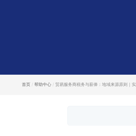
首页
/
帮助中心
/
贸易服务商税务与薪俸：地域来源原则｜实操