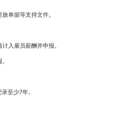
差旅单据等支持文件。
值计入雇员薪酬并申报。
报。
记录至少7年。