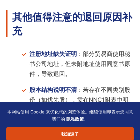
其他值得注意的退回原因补
充
注册地址缺失证明
：部分贸易商使用秘
书公司地址，但未附地址使用同意书原
件，导致退回。
股本结构说明不清
：若存在不同类别股
份（如优先股），需在NNC1附表中明
确权利条款，否则退回。
本网站使用 Cookie 来优化您的浏览体验。继续使用即表示您同意
我们的
隐私政策
。
关联公司信息遗漏
：公司注册处要求披
我知道了
露最终受益人（UBO），若股东为法