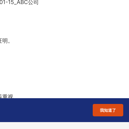
-15_ABC公司
证明。
等重视。
我知道了
，与注册流程并行。
，银行会怀疑交易真实性。