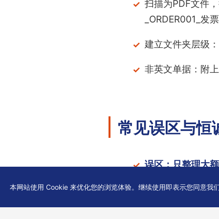
扫描为PDF文件，按
_ORDER001_发票
建立文件夹层级：
非英文单据：附上
常见误区与恒
误区：只整理大额
本网站使用 Cookie 来优化您的浏览体验。继续使用即表示您同意我
误区：注册后再整
误区：忽略物流单