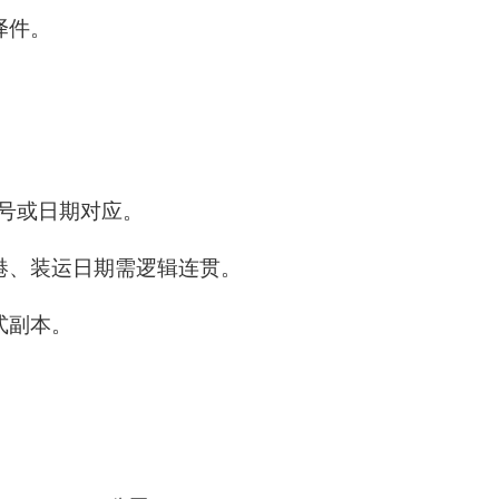
译件。
号或日期对应。
港、装运日期需逻辑连贯。
式副本。