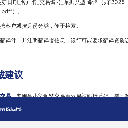
“日期_客户名_交易编号_单据类型”命名（如“2025-01
.pdf”）。
按客户或按月份分类，便于检索。
翻译件，并注明翻译者信息，银行可能要求翻译资质
诚建议
交易
。实则是小额频繁交易更容易被银行质疑，需同
们的
隐私政策
。
理
。建议在提交香港公司注册申请时即启动单据准备
据的时效性
。部分企业提供过期数月甚至一年的提单