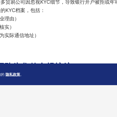
多贸易公司因忽视KYC细节，导致银行开户被拒或年审时
的KYC档案，包括：
商业理由）
道核实）
须为实际通信地址）
团队为您的合规护航
们的
隐私政策
。
续维护董事股东KYC档案、做好名称查册，才能保障
司，或需要对现有架构进行合规升级，恒诚可提供定制