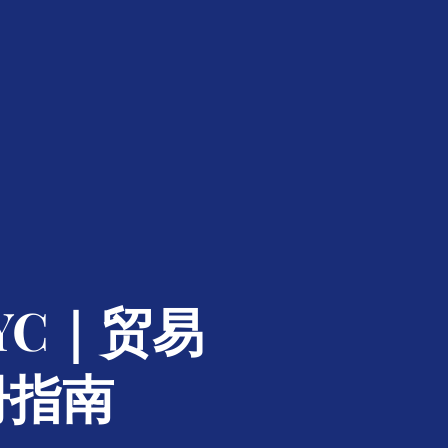
YC｜贸易
册指南