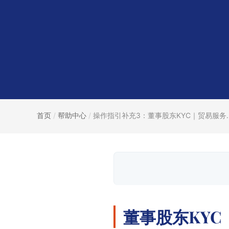
首页
/
帮助中心
/
操作指引补充3：董事股东KYC｜贸易服务..
董事股东KY