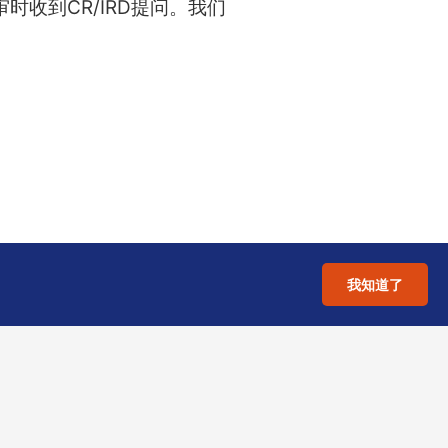
收到CR/IRD提问。我们
我知道了
业务顺畅。若您正计划以贸
化的
操作指引补充3
清单及