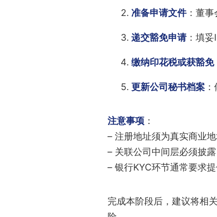
准备申请文件
：董事
递交豁免申请
：填妥
缴纳印花税或获豁免
更新公司秘书档案
：
注意事项
：
– 注册地址须为真实商业
– 关联公司中间层必须披露，与
– 银行KYC环节通常要求
完成本阶段后，建议将相
险。