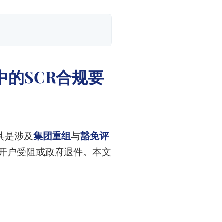
的SCR合规要
其是涉及
集团重组
与
豁免评
开户受阻或政府退件。本文