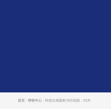
首页
/
帮助中心
/
科技出海股权与印花税：SCR