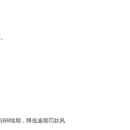
。
明。
与BR续期，降低逾期罚款风