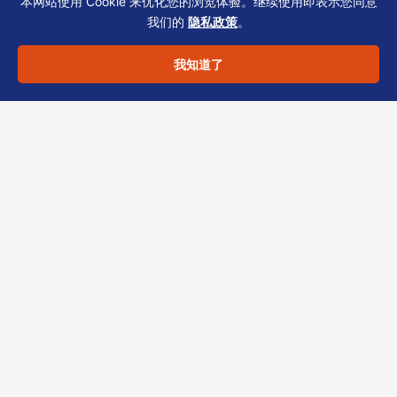
步
本网站使用 Cookie 来优化您的浏览体验。继续使用即表示您同意
我们的
隐私政策
。
我知道了
香港公司注册并非简单的表格填写，
NNC1表
格
、
章程细则与股份结构设计
的每个细节，都可
能影响科技出海企业的长期合规与融资效率。恒
诚作为香港TCSP持牌机构，团队精通公司法与
秘书实务，可为您提供从文件审核、定制章程到
架构建议的一站式方案。如需了解您公司注册中
的具体误区评估，欢迎联系恒诚，由资深顾问按
行业与架构出具分析。
本文仅提供一般参考，不构成法律或税
务意见。具体操作请咨询专业机构。