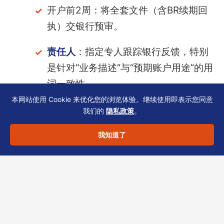
开户前2周：将全套文件（含BR续期回
执）交银行预审。
责任人
：指定专人跟踪银行反馈，特别
是针对“业务描述”与“预期账户用途”的用
词一致性。
本网站使用 Cookie 来优化您的浏览体验。继续使用即表示您同意
风险预警
：当公司发生董事变更、股权
我们的
隐私政策
。
变动、注册地址迁移时，需在14天内同
我知道了
时更新SCR、NAR1（如需）并通知银
行。
科技出海企业的合规节奏常被融资节奏打乱。我
们见过不少团队在拿到投资后匆忙开户，却因