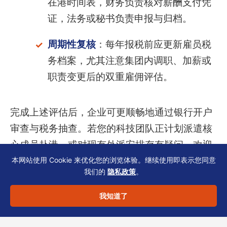
在港时间表，财务负责核对薪酬支付凭
证，法务或秘书负责申报与归档。
周期性复核
：每年报税前应更新雇员税
务档案，尤其注意集团内调职、加薪或
职责变更后的双重雇佣评估。
完成上述评估后，企业可更顺畅地通过银行开户
审查与税务抽查。若您的科技团队正计划派遣核
心成员赴港，或对现有外派安排存有疑问，欢迎
联系恒诚。我们作为香港 TCSP 持牌机构，可协
本网站使用 Cookie 来优化您的浏览体验。继续使用即表示您同意
我们的
隐私政策
。
助梳理雇佣实质、准备申报文件并衔接公司秘书
合规流程，确保商业实质与资料一致性。
我知道了