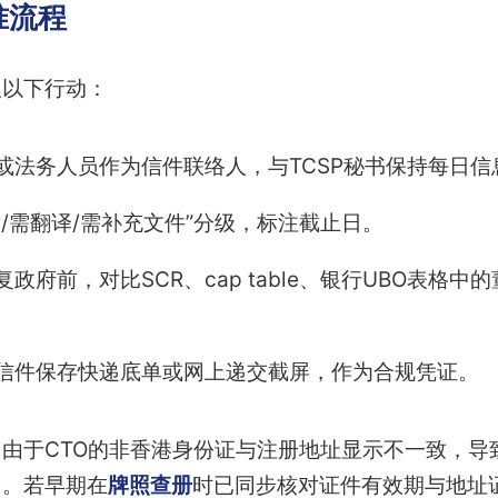
准流程
取以下行动：
或法务人员作为信件联络人，与TCSP秘书保持每日信
章/需翻译/需补充文件”分级，标注截止日。
复政府前，对比SCR、cap table、银行UBO表格
信件保存快递底单或网上递交截屏，作为合规凭证。
由于CTO的非香港身份证与注册地址显示不一致，导
月。若早期在
牌照查册
时已同步核对证件有效期与地址