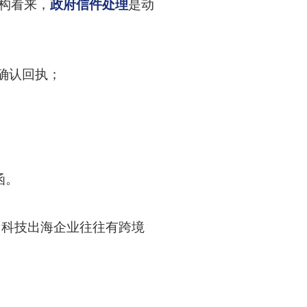
机构看来，
政府信件处理
是动
的确认回执；
函。
。科技出海企业往往有跨境