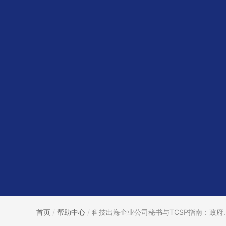
首页
/
帮助中心
/
科技出海企业公司秘书与TCSP指南：政府..