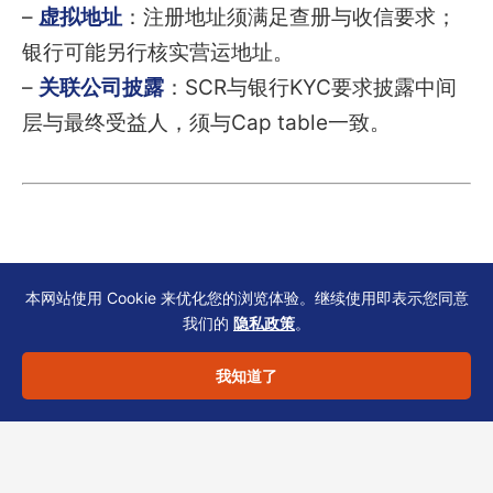
–
虚拟地址
：注册地址须满足查册与收信要求；
银行可能另行核实营运地址。
–
关联公司披露
：SCR与银行KYC要求披露中间
层与最终受益人，须与Cap table一致。
结语：让专业的人处理细节
本网站使用 Cookie 来优化您的浏览体验。继续使用即表示您同意
我们的
隐私政策
。
我知道了
实务问答只是起点。每家企业的股权架构、行业
属性与业务实质不同，地域来源及收入性质划分
的方案需量身定制。若您希望避免因材料不全或
口径冲突导致的延误，欢迎联系恒诚团队——我