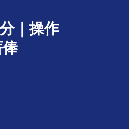
划分｜操作
薪俸