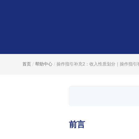
首页
/
帮助中心
/
操作指引补充2：收入性质划分｜操作指引视.
前言