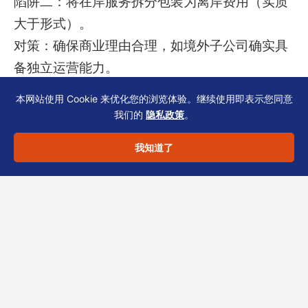
陷阱二：将在岸服务拆分包装为离岸费用（实质
大于形式）。
对策：确保商业理由合理，如境外子公司确实具
备独立运营能力。
本网站使用 Cookie 来优化您的浏览体验。继续使用即表示您同意
陷阱三：忽略关联交易对收入性质的影响。
我们的
隐私政策
。
对策：按独立交易原则定价，并准备转让定价文
我知道了
档。
无缝衔接：恒诚资深团队助
您精准划分