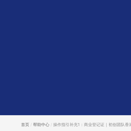
首页
/
帮助中心
/
操作指引补充1：商业登记证｜初创团队香港.