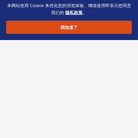
本网站使用 Cookie 来优化您的浏览体验。继续使用即表示您同意
同及关联交易定价文件。这能大幅降低后续二次
我们的
隐私政策
。
尽调的概率。
我知道了
合规声明
：以上内容仅供一般信息参考，不构成
法律、税务或投资建议。具体方案须结合您的行
业、股权结构与时间表评估。
航运物流企业的银行 UBO 表格填写涉及薪酬定
性、福利披露、跨境文件匹配等难点。恒诚团队
可协助您梳理董事薪酬与雇员福利安排的税务与
薪俸合规路径，并提供配对清单。欢迎联系恒诚
获取专属实务指南。