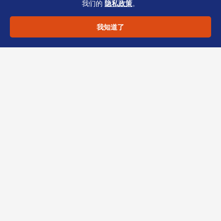
我们的
隐私政策
。
一致引发尽调延迟。
我知道了
恒诚建议
：
航运物流企业
应提前建立跨部门协同
机制，每年至少复核一次
跨境派遣
与
双重雇佣评
估
安排。若您正面临税务合规或员工薪酬架构优
化需求，欢迎联系恒诚团队（TCSP持牌机
构），获取分步骤时间表与材料清单。
分享此文章：
LinkedIn
Twitter
Facebook
微信