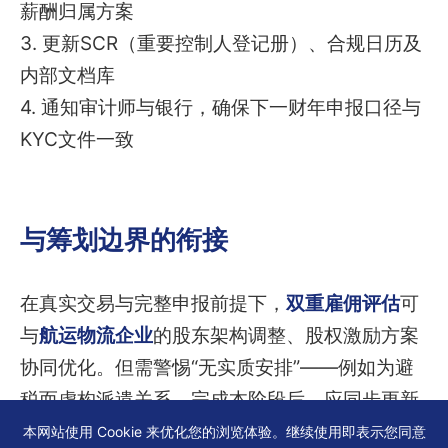
薪酬归属方案
3. 更新SCR（重要控制人登记册）、合规日历及
内部文档库
4. 通知审计师与银行，确保下一财年申报口径与
KYC文件一致
与筹划边界的衔接
在真实交易与完整申报前提下，
双重雇佣评估
可
与
航运物流企业
的股东架构调整、股权激励方案
协同优化。但需警惕“无实质安排”——例如为避
税而虚构派遣关系。完成本阶段后，应同步更新
公司注册处、税务局及银行档案，避免因信息不
本网站使用 Cookie 来优化您的浏览体验。继续使用即表示您同意