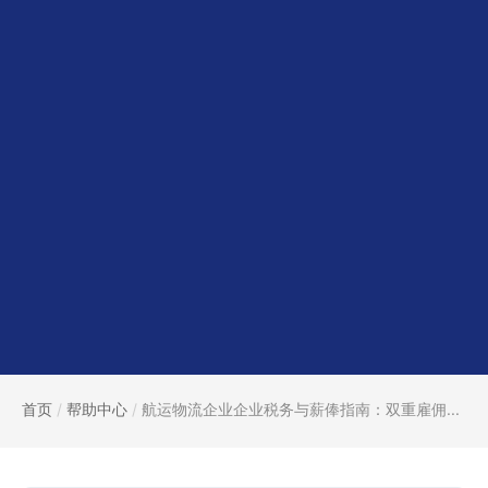
首页
/
帮助中心
/
航运物流企业企业税务与薪俸指南：双重雇佣...