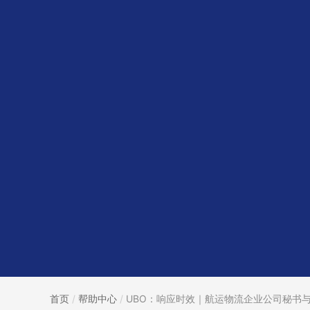
首页
/
帮助中心
/
UBO：响应时效｜航运物流企业公司秘书与.