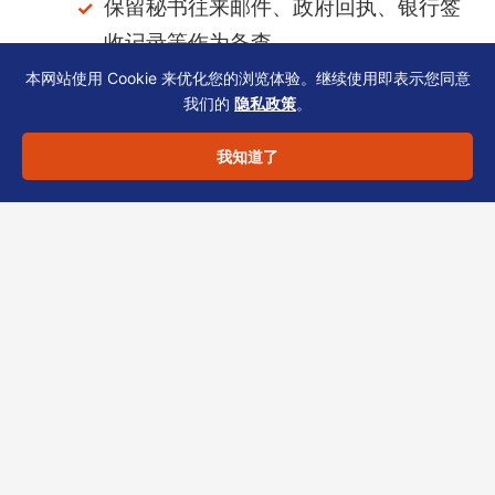
保留秘书往来邮件、政府回执、银行签
收记录等作为备查
本网站使用 Cookie 来优化您的浏览体验。继续使用即表示您同意
完成开户KYC后，及时更新内部文档
我们的
隐私政策
。
库，并同步审计师或税务顾问
我知道了
银行关注的核心是
商业实质与信息一致性
。与其
事后补救，不如开户前梳理好业务证明与贸易单
据。若您正在筹备银行开户或面临KYC问询，欢
迎联系恒诚——作为香港TCSP持牌机构，我们
专注为航运物流企业提供受益所有人透明架构设
计与合规支持。
以上内容仅供一般信息参考，不构成法律、税务