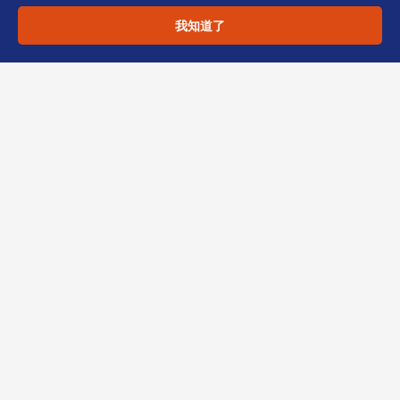
我知道了
结语：立即行动，确保合规
SCR备存是香港公司运营的法定门槛，疏忽即藏
隐患。若您对以下问题存疑：
– 如何识别重要控制人？
– 信托代持架构如何披露？
– 现有登记册是否需要修正？
欢迎联系恒诚。我们作为香港TCSP持牌机构，
可为您提供一对一合规审核，确保SCR备存准
确、完整、及时。