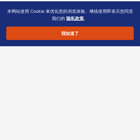
银行开户/年审前
——合规部交叉比对三份
本网站使用 Cookie 来优化您的浏览体验。继续使用即表示您同意
文件的地址、证件号、持股比例
我们的
隐私政策
。
我知道了
3.2 工具建议：使用合规日历标记关
键节点
每次董事薪酬发放后：触发SCR更新提
醒（建议使用共享日历，勾选“秘书”“财
务”“银行对接人”）
银行KYC有效期到期前90天：启动SCR
预审，避免因信息过期导致汇款冻结