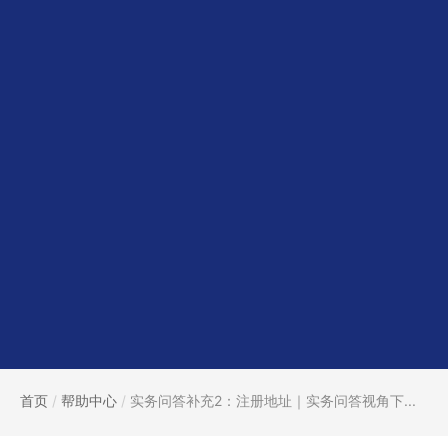
首页
/
帮助中心
/
实务问答补充2：注册地址｜实务问答视角下...