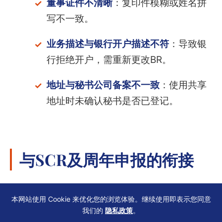
董事证件不清晰
：复印件模糊或姓名拼
写不一致。
业务描述与银行开户描述不符
：导致银
行拒绝开户，需重新更改BR。
地址与秘书公司备案不一致
：使用共享
地址时未确认秘书是否已登记。
与SCR及周年申报的衔接
公司注册后30日内须备存
重要控制人登
本网站使用 Cookie 来优化您的浏览体验。继续使用即表示您同意
我们的
隐私政策
。
记册（SCR）
，其中需记录所有股东及