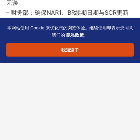
无误。
– 财务部：确保NAR1、BR续期日期与SCR更新
时间表同步。
本网站使用 Cookie 来优化您的浏览体验。继续使用即表示您同意
– 办公室：核对注册地址、通讯地址与银行系统
我们的
隐私政策
。
内地址一致。
我知道了
– 法务/合规：保管所有变更的董事会决议、章程
修正案副本。
结语：对齐是动态校准，不
是静态校对