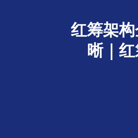
红筹架构
晰｜红