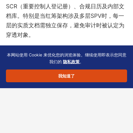
SCR（重要控制人登记册）、合规日历及内部文
档库。特别是当红筹架构涉及多层SPV时，每一
层的实质文档需独立保存，避免审计时被认定为
穿透对象。
本网站使用 Cookie 来优化您的浏览体验。继续使用即表示您同意
特别提醒
：若您正筹备香港上市或新一
我们的
隐私政策
。
轮融资，CRS经济实质的合规完善度直
接影响尽调结果。请勿将虚拟地址作为
我知道了
营运地址，银行和交易所均会实地核
查。
面对日趋严格的跨境税务透明要求，
红筹架构企
业税务与薪俸的实操指南补充1
旨在帮助您快速定