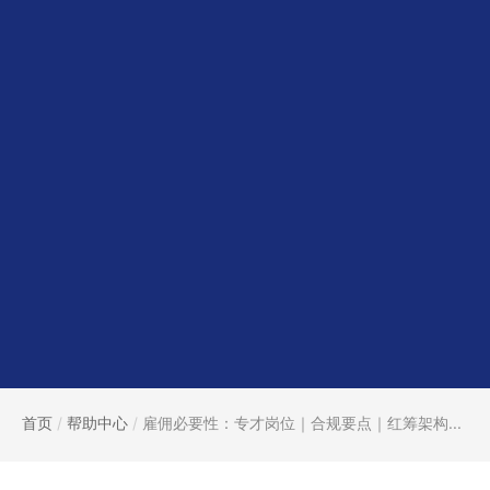
首页
/
帮助中心
/
雇佣必要性：专才岗位｜合规要点｜红筹架构...