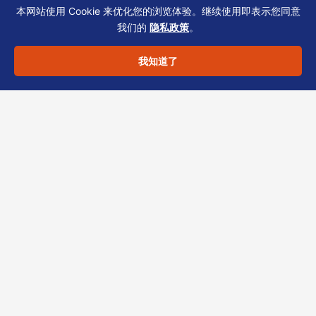
– 办公地址证明（非虚拟地址）；
本网站使用 Cookie 来优化您的浏览体验。继续使用即表示您同意
– 强积金开户证明与供款记录；
我们的
隐私政策
。
– 签证申请表与核证副本。
我知道了
合规声明：以上内容仅供一般信息参考，不构成
法律、税务或投资建议。具体方案须结合您的行
业、股权结构与时间表评估。面对CRS、经济实
质或印花税问题，建议尽早与秘书及税务顾问联
动。
欢迎与恒诚团队沟通，避免逾期罚款或账户冻
结。我们专注香港TCSP服务，助您厘清雇佣必
要性，高效完成签证与人才合规。