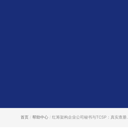
首页
/
帮助中心
/
红筹架构企业公司秘书与TCSP：真实查册..