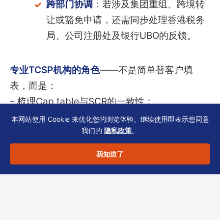
跨部门协调
：若涉及集团重组、跨境转
让或豁免申请，还需同步处理香港税务
局、公司注册处及银行UBO的反馈。
专业TCSP机构的角色
——不是简单替客户填
表，而是：
– 梳理Cap table与SCR的一致性；
– 评估印花税最优计算路径（如申请零对价豁免
本网站使用 Cookie 来优化您的浏览体验。继续使用即表示您同意
我们的
隐私政策
。
需准备详细商业理由）；
– 对接税务代表或审计师，确保最终申报文件合
我知道了
规无冲突。