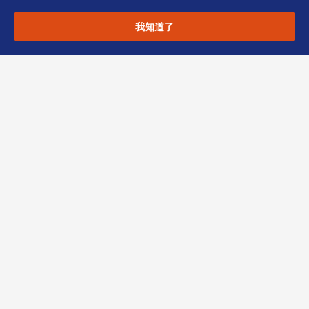
公司注册处的实务问答补充1看似琐碎，却直接决
我知道了
定公司能否按时开业、银行能否顺利开户。恒诚
作为香港持牌TCSP，长期协助专业服务机构处
理注册地址合规、商业登记证场景验证及SCR存
档一致性审查。若您正在筹备香港公司注册，或
遇到退件、补充资料等难题，欢迎联系恒诚团队
获取一对一诊断。
以上内容仅供一般信息参考，不构成法律、税务
或投资建议。具体方案须结合贵司行业、股权结
构与时间表评估。