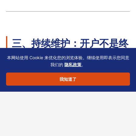
三、持续维护：开户不是终
点
本网站使用 Cookie 来优化您的浏览体验。继续使用即表示您同意
我们的
隐私政策
。
完成开户与KYC后，银行会定期进行
重新尽职调
我知道了
查
。建议专业服务机构：
在重大股权或董事变更后
主动告知银
行
，并更新SCR与NAR1信息。
保持年报与审计报告口径一致，避免银