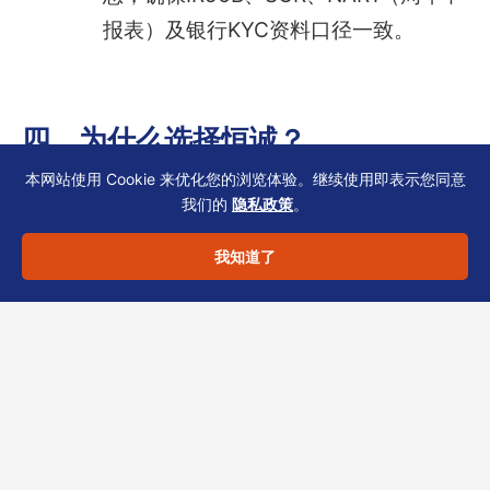
报表）及银行KYC资料口径一致。
四、为什么选择恒诚？
本网站使用 Cookie 来优化您的浏览体验。继续使用即表示您同意
我们的
隐私政策
。
作为香港TCSP持牌机构，恒诚专注私募基金跨
境架构的税务与合规实务。我们可协助您：
我知道了
完成跨境派遣人员的双重雇佣评估，出
具薪酬风险提示报告。
指导SCR备存，确保与薪俸税申报、银
行开户文件无缝对齐。