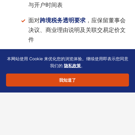
与开户时间表
面对
跨境税务透明要求
，应保留董事会
决议、商业理由说明及关联交易定价文
件
本网站使用 Cookie 来优化您的浏览体验。继续使用即表示您同意
特别提示
：建议在推进前与持牌TCSP
我们的
隐私政策
。
核对最新表格版本与政府规费，避免因
表格过期而退回。
我知道了
面对日益严格的信息交换环境，私募基金的税务
与薪俸合规必须前置化、体系化。本
实操指南补
充1
希望为您提供可直接对照的步骤。如需个性化
方案，欢迎联系恒诚——香港TCSP持牌机构，