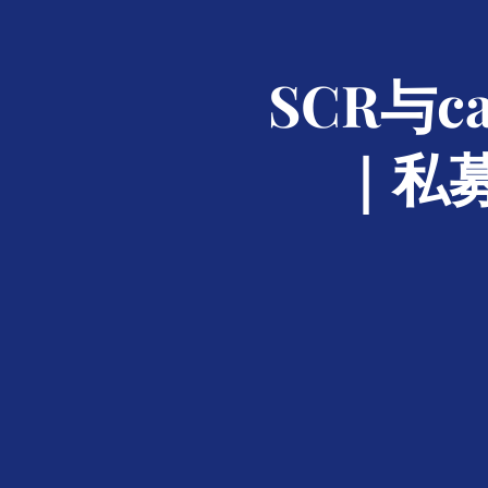
SCR与c
｜私