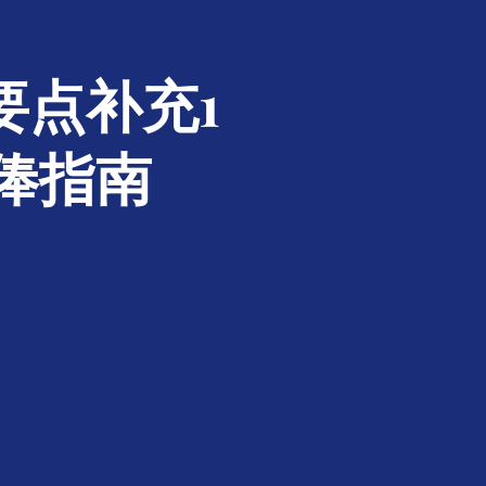
规要点补充1
俸指南