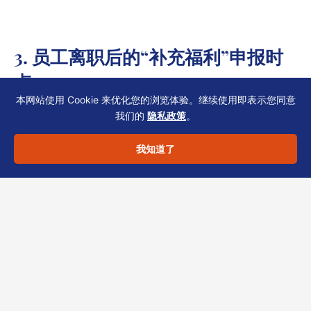
3. 员工离职后的“补充福利”申报时
点
本网站使用 Cookie 来优化您的浏览体验。继续使用即表示您同意
我们的
隐私政策
。
离职后支付的奖金、补偿金或股权回购
款，仍属香港薪俸税范畴。
我知道了
常见问题补充8
强调：付款年度即需申
报，不得推迟到身故或清算。
建议在离职协议中明确税务责任，并按
时提交IR56F/G。